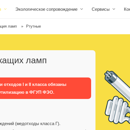
в
Экологическое сопровождение
Сервисы
Ко
ация ламп
»
Ртутные
жащих ламп
 отходов I и II класса обязаны
 утилизацию в ФГУП ФЭО.
дений (медотходы класса Г).