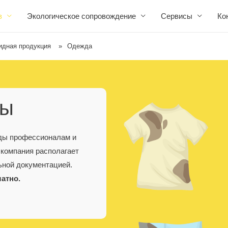
в
Экологическое сопровождение
Сервисы
Ко
идная продукция
»
Одежда
ды
жды профессионалам и
 компания располагает
ьной документацией.
латно.