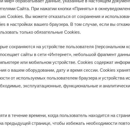
мир» обрабатывает данные, указанные в настоящем документ
телями Сайта. При нажатии кнопки «Принять» в окнеуведомлени
ших Cookies. Вы можете отказаться от сохранения и использова
es в настройках вашего браузера. В том случае, если вы откажи
льзовать только обязательные Cookies.
орые сохраняются на устройстве пользователя (персональном к
от посещает сайты в сети «Интернет», небольшой фрагмент данны
омпьютере или мобильном устройстве. Cookies содержат информ
ения о вашем оборудовании, дату и время сессии. Сookies хран
мости от используемых пользователем браузера и устройства 
еобходимые, эксплуатационные, функциональные и аналитически
ти в течение времени, когда пользователь находится на стран
а предыдущей странице, чтобы избежать необходимости повто