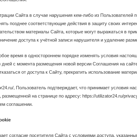
страции Сайта в случае нарушения кем-либо из Пользователей
ять позднее соответствующие действия в защиту своих интерес
дательством материалы Сайта, которые могут выражаться в пр
ничение доступа к учётной записи нарушителя и удаление разм
любое время в одностороннем порядке изменять условия настоя
х) дней с момента размещения новой версии Соглашения на сайт
казаться от доступа к Сайту, прекратить использование матери
or24.ru/
, Пользователь подтверждает, что принимает условия на
 размещенной на странице по адресу:
https://utilizator24.ru/privac
щем соглашении.
ookie
ает согласие посетителя Сайта с условиями доступа, указанны