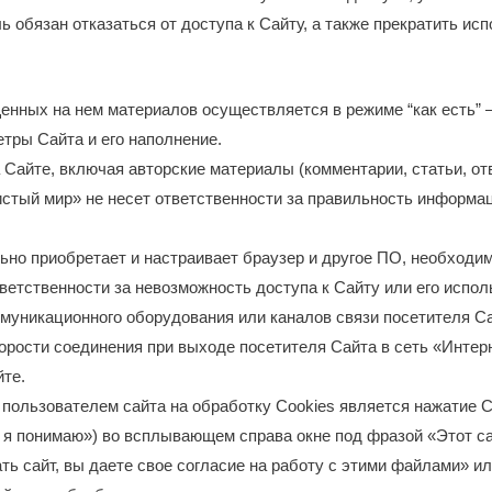
ь обязан отказаться от доступа к Сайту, а также прекратить ис
енных на нем материалов осуществляется в режиме “как есть”
тры Сайта и его наполнение.
айте, включая авторские материалы (комментарии, статьи, отве
стый мир» не несет ответственности за правильность информац
но приобретает и настраивает браузер и другое ПО, необходим
етственности за невозможность доступа к Сайту или его испол
муникационного оборудования или каналов связи посетителя Сай
орости соединения при выходе посетителя Сайта в сеть «Интерн
йте.
пользователем сайта на обработку Cookies является нажатие С
 я понимаю») во всплывающем справа окне под фразой «Этот са
ь сайт, вы даете свое согласие на работу с этими файлами» ил