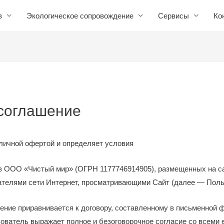
в
Экологическое сопровождение
Сервисы
Ко
соглашение
личной офертой и определяет условия
в ООО «Чистый мир» (ОГРН 1177746914905), размещенных на са
ателями сети Интернет, просматривающими Сайт (далее — Польз
ние приравнивается к договору, составленному в письменной 
ватель выражает полное и безоговорочное согласие со всеми ег