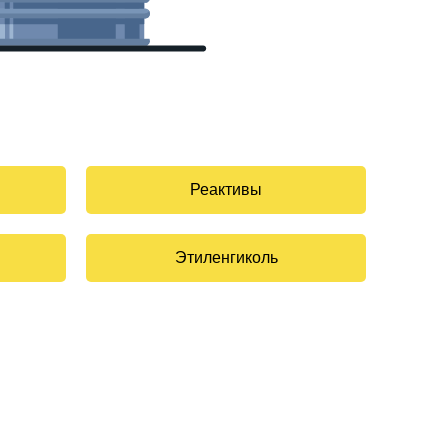
Реактивы
Этиленгиколь